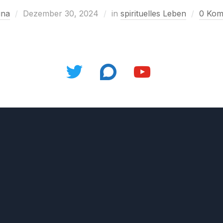
na
Dezember 30, 2024
in
spirituelles Leben
0 Kom
twitter
discourse
youtube