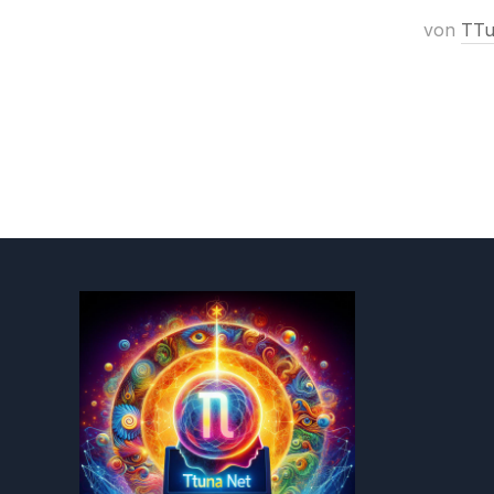
von
TTu