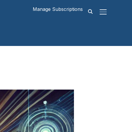
Manage Subscriptions
SEITENLEIST