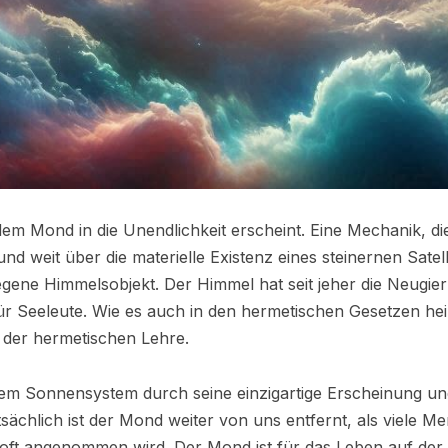
 dem Mond in die Unendlichkeit erscheint. Eine Mechanik, di
nd weit über die materielle Existenz eines steinernen Satell
egene Himmelsobjekt. Der Himmel hat seit jeher die Neugi
 für Seeleute. Wie es auch in den hermetischen Gesetzen hei
n der hermetischen Lehre.
rem Sonnensystem durch seine einzigartige Erscheinung un
chlich ist der Mond weiter von uns entfernt, als viele Me
e oft angenommen wird. Der Mond ist für das Leben auf de